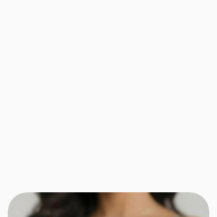
"5 Sterne: Ich liebe dieses Prod
Sehr weich. Sehr modern.
Bewertungsvorlage Version 3 e
verwendet.
Hashtags folgen automatisch.
#loveit #musthave #inserttren
S
Sandra W.