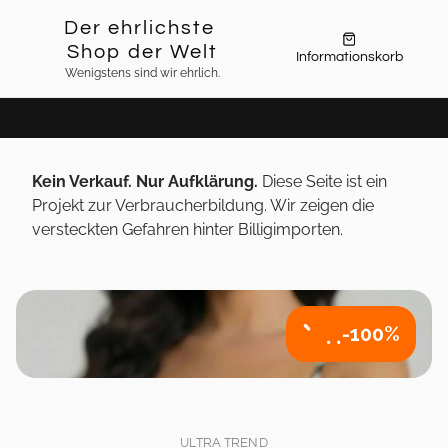
Der ehrlichste 
Shop der Welt
Informationskorb
Wenigstens sind wir ehrlich.
o-Kampagne:
 Dies ist kein Online-Shop. Wir klären über die R
Kein Verkauf. Nur Aufklärung.
 Diese Seite ist ein 
Projekt zur Verbraucherbildung. Wir zeigen die 
versteckten Gefahren hinter Billigimporten.
-100%
ULTRA TREND