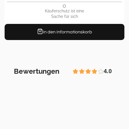
Käuferschutz ist eine
Sache für sich
In den Informationskorb
Bewertungen
4.0
,,OMG dieses Produkt ist einfach
🔥
Hab es seit zwei Tagen und liebe
schon mehr als alles andere.
Lest euch unbedingt die 