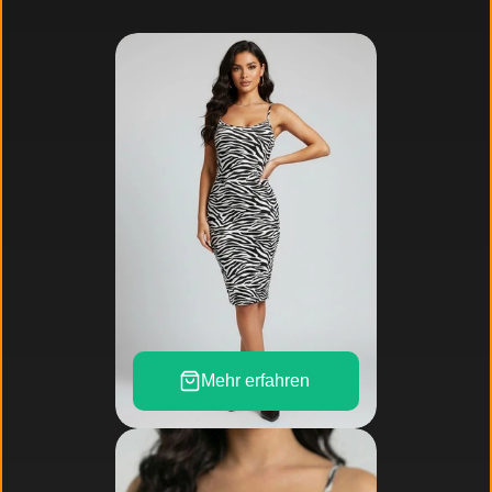
Wir
haben
Insights
zu
vielen
Branchen
und
ihrem
Verbraucherschutz.
Mehr erfahren 