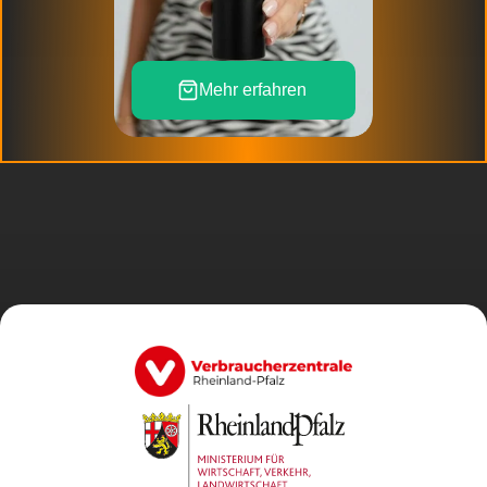
Mehr erfahren 
D
e
r
e
h
r
l
i
c
h
s
t
e
S
h
o
p
d
e
r
W
e
l
t
W
e
n
i
g
s
t
e
n
s
s
i
n
d
w
i
r
e
h
r
l
i
c
h
.