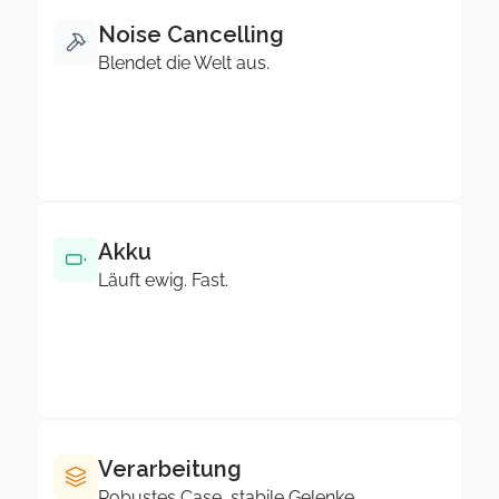
Noise Cancelling
Blendet die Welt aus.
Buzzwords ersetzen keine klaren 
technischen Angaben.
Akku
Läuft ewig. Fast.
ANC-Qualität kann stark variieren, je 
nach Verarbeitung.
Verarbeitung
Robustes Case, stabile Gelenke.